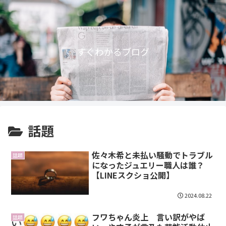
すぐわかるブログ
話題
佐々木希と未払い騒動でトラブル
話題
になったジュエリー職人は誰？
【LINEスクショ公開】
2024.08.22
フワちゃん炎上 言い訳がやば
話題