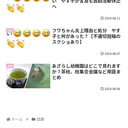
い やす子が言及も芸能活動休止
へ
2024.08.11
フワちゃん炎上理由と処分 やす
話題
子と何があった？【不適切投稿の
スクショあり】
2024.08.07
あざらし幼稚園はどこで見れます
話題
か？茶柱、柱集合会議など用語ま
とめ
2024.08.06
ホーム
話題